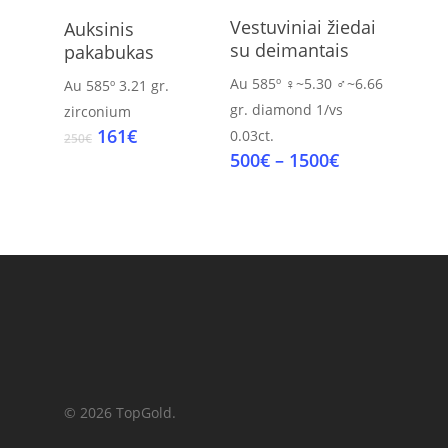
Select Options
Add To Cart
Vestuviniai žiedai
Auksinis
su deimantais
pakabukas
Au 585º
♀~5.30 ♂~6.66
Au 585º
3.21 gr.
gr.
diamond 1/vs
zirconium
Original
Current
161
€
0.03ct.
250
€
price
price
Price
500
€
–
1500
€
was:
is:
range:
250€.
161€.
500€
through
1500€
© 2026 TopGold.