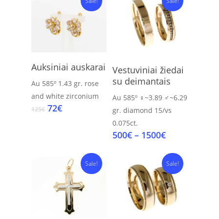
Sale!
Sale!
Add To Cart
Select Options
Auksiniai auskarai
Vestuviniai žiedai
su deimantais
Au 585º
1.43 gr.
rose
and white zirconium
Au 585º
♀~3.89 ♂~6.29
Original
Current
72
€
125
€
gr.
diamond 15/vs
price
price
0.075ct.
was:
is:
Price
500
€
–
1500
€
125€.
72€.
range:
500€
Sale!
Sale!
through
1500€