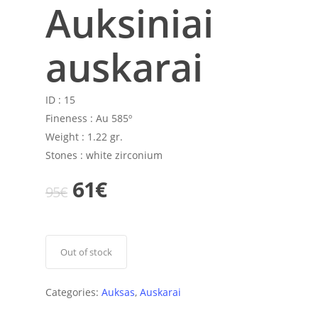
Auksiniai
auskarai
ID :
15
Fineness :
Au 585º
Weight :
1.22 gr.
Stones :
white zirconium
Original
Current
61
€
95
€
price
price
was:
is:
95€.
61€.
Out of stock
Categories:
Auksas
,
Auskarai