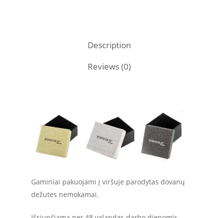
Description
Reviews (0)
Gaminiai pakuojami į viršuje parodytas dovanų
dežutes nemokamai.
Išsiunčiama per 48 valandas darbo dienomis.