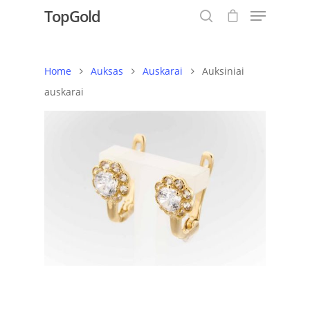
TopGold
Home
Auksas
Auskarai
Auksiniai
Hit enter to search or ESC to close
auskarai