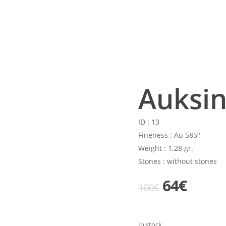
Auksin
ID :
13
Fineness :
Au 585º
Weight :
1.28 gr.
Stones :
without stones
Original
Curre
64
€
100
€
price
price
was:
is:
In stock