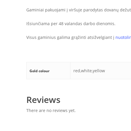
Gaminiai pakuojami į viršuje parodytas dovanų dež
Išsiunčiama per 48 valandas darbo dienomis.
Visus gaminius galima grąžinti atsižvelgiant į
nuotoli
red,white,yellow
Gold colour
Reviews
There are no reviews yet.