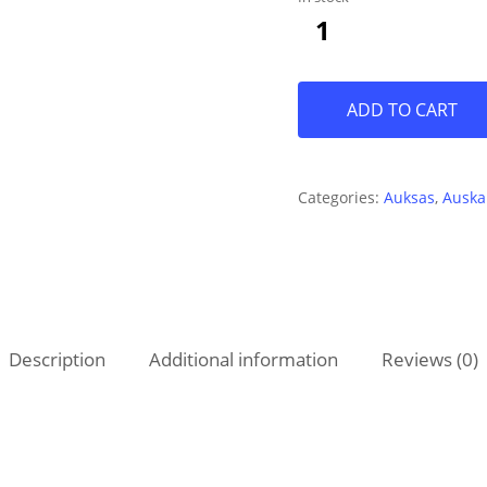
100€.
64€.
ADD TO CART
Categories:
Auksas
,
Auska
Description
Additional information
Reviews (0)