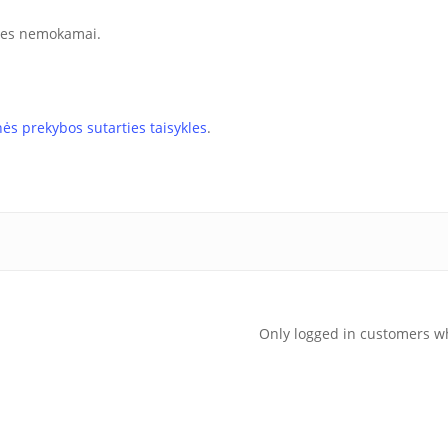
utes nemokamai.
nės prekybos sutarties taisykles
.
Only logged in customers w