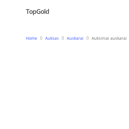
TopGold
Home
Auksas
Auskarai
Auksiniai auskarai
Hit enter to search or ESC to close