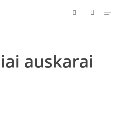
iai auskarai
nt