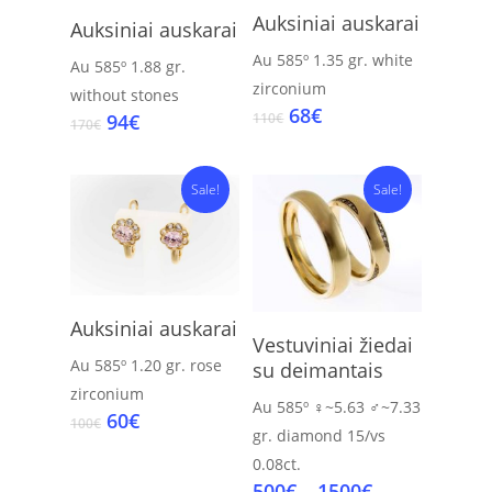
Add To Cart
Add To Cart
Auksiniai auskarai
Auksiniai auskarai
Au 585º
1.35 gr.
white
Au 585º
1.88 gr.
zirconium
without stones
Original
Current
68
€
Original
Current
94
€
110
€
170
€
price
price
price
price
was:
is:
was:
is:
110€.
68€.
170€.
94€.
Sale!
Sale!
Add To Cart
Auksiniai auskarai
Select Options
Vestuviniai žiedai
Au 585º
1.20 gr.
rose
su deimantais
zirconium
Au 585º
♀~5.63 ♂~7.33
Original
Current
60
€
100
€
gr.
diamond 15/vs
price
price
0.08ct.
was:
is:
Price
500
€
–
1500
€