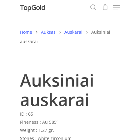
TopGold
Home
Auksas
Auskarai
Auksiniai
Hit enter to search or ESC to close
auskarai
Auksiniai
auskarai
ID :
65
Fineness :
Au 585º
Weight :
1.27 gr.
Stones :
white zirconium