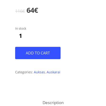
Original
Current
64
€
116
€
price
price
was:
is:
In stock
116€.
64€.
ADD TO CART
Categories:
Auksas
,
Auskarai
Description