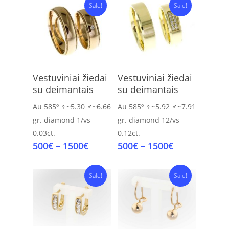
Sale!
Sale!
Select Options
Select Options
Vestuviniai žiedai
Vestuviniai žiedai
su deimantais
su deimantais
Au 585º
♀~5.30 ♂~6.66
Au 585º
♀~5.92 ♂~7.91
gr.
diamond 1/vs
gr.
diamond 12/vs
0.03ct.
0.12ct.
Price
Price
500
€
–
1500
€
500
€
–
1500
€
range:
range:
500€
500€
Sale!
Sale!
through
through
1500€
1500€