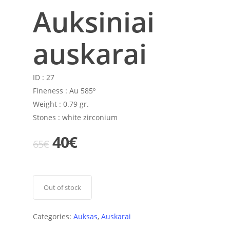
Auksiniai
auskarai
ID :
27
Fineness :
Au 585º
Weight :
0.79 gr.
Stones :
white zirconium
Original
Current
40
€
65
€
price
price
was:
is:
65€.
40€.
Out of stock
Categories:
Auksas
,
Auskarai