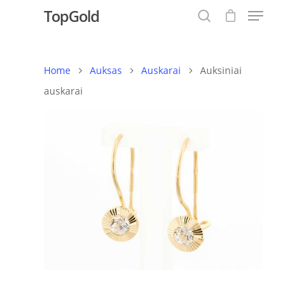
TopGold
Home
Auksas
Auskarai
Auksiniai
Hit enter to search or ESC to close
auskarai