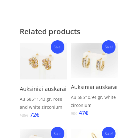
Related products
Sale!
Sale!
Add To Cart
Add To Cart
Auksiniai auskarai
Auksiniai auskarai
Au 585º
0.94 gr.
white
Au 585º
1.43 gr.
rose
zirconium
and white zirconium
Original
Current
47
€
Original
Current
72
€
90
€
125
€
price
price
price
price
was:
is:
was:
is:
90€.
47€.
125€.
72€.
Sale!
Sale!