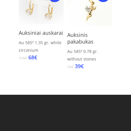
Add To Cart
Add To Cart
Auksiniai auskarai
Auksinis
pakabukas
Au 585º
1.35 gr.
white
zirconium
Au 585º
0.78 gr.
Original
Current
68
€
110
€
without stones
price
price
Original
Current
39
€
74
€
was:
is:
price
price
110€.
68€.
was:
is:
74€.
39€.