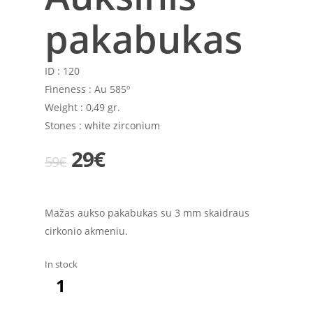
pakabukas
ID :
120
Fineness :
Au 585º
Weight :
0,49 gr.
Stones :
white zirconium
Original
Current
29
€
59
€
price
price
was:
is:
Mažas aukso pakabukas su 3 mm skaidraus
59€.
29€.
cirkonio akmeniu.
In stock