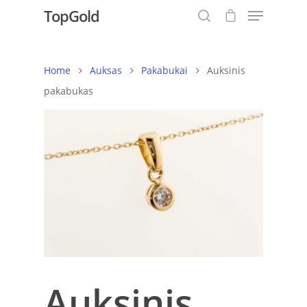
TopGold
Home
Auksas
Pakabukai
Auksinis
Hit enter to search or ESC to close
pakabukas
Auksinis