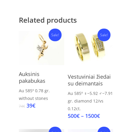
Related products
Sale!
Sale!
Add To Cart
Auksinis
Select Options
Vestuviniai žiedai
pakabukas
su deimantais
Au 585º
0.78 gr.
Au 585º
♀~5.92 ♂~7.91
without stones
gr.
diamond 12/vs
Original
Current
39
€
74
€
0.12ct.
price
price
Price
500
€
–
1500
€
was:
is:
range:
74€.
39€.
500€