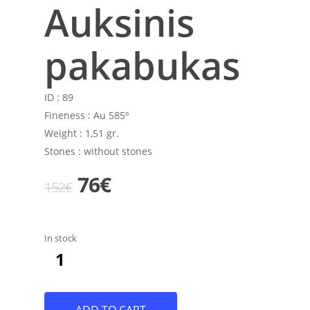
Auksinis
pakabukas
ID :
89
Fineness :
Au 585º
Weight :
1,51 gr.
Stones :
without stones
Original
Current
76
€
152
€
price
price
was:
is:
In stock
152€.
76€.