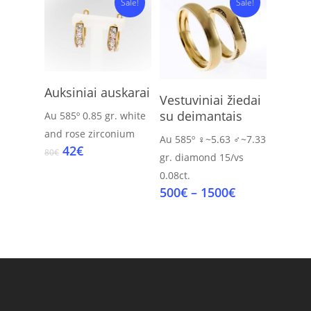
Sale!
Sale!
through
1500€
Add To Cart
Auksiniai auskarai
Select Options
Vestuviniai žiedai
su deimantais
Au 585º
0.85 gr.
white
and rose zirconium
Au 585º
♀~5.63 ♂~7.33
Original
Current
42
€
80
€
gr.
diamond 15/vs
price
price
0.08ct.
was:
is:
Price
500
€
–
1500
€
80€.
42€.
range:
500€
through
1500€