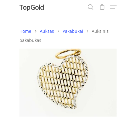
TopGold
Home
Auksas
Pakabukai
Auksinis
Hit enter to search or ESC to close
pakabukas