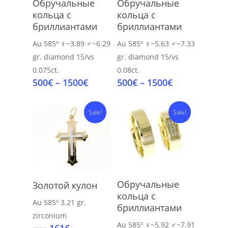
Обручальные
Обручальные
кольца с
кольца с
бриллиантами
бриллиантами
Au 585º
♀~3.89 ♂~6.29
Au 585º
♀~5.63 ♂~7.33
gr.
diamond 15/vs
gr.
diamond 15/vs
0.075ct.
0.08ct.
Price
Price
500
€
–
1500
€
500
€
–
1500
€
range:
range:
500€
500€
Sale!
Sale!
through
through
1500€
1500€
Select Options
Add To Cart
Обручальные
Золотой кулон
кольца с
Au 585º
3.21 gr.
бриллиантами
zirconium
Au 585º
♀~5.92 ♂~7.91
Original
Current
161
€