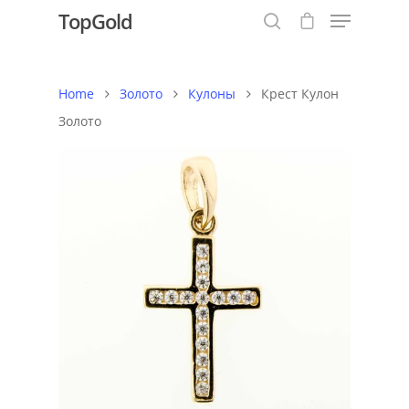
TopGold
Home
Золото
Кулоны
Крест Кулон
Hit enter to search or ESC to close
Золото