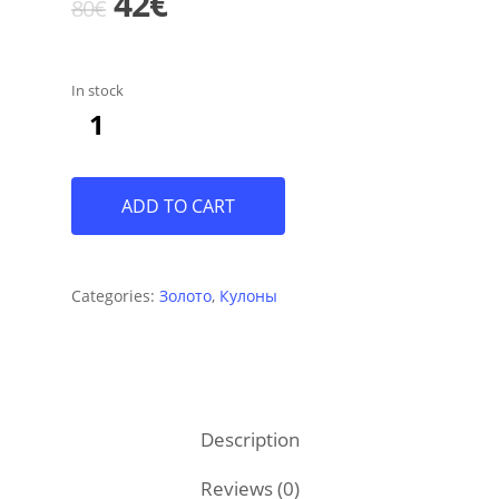
Original
Current
42
€
80
€
price
price
was:
is:
In stock
80€.
42€.
ADD TO CART
Categories:
Золото
,
Кулоны
Description
Reviews (0)