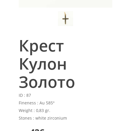
Крест
Кулон
Золото
ID :
87
Fineness :
Au 585º
Weight :
0,83 gr.
Stones :
white zirconium