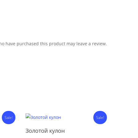
ho have purchased this product may leave a review.
Sale!
Sale!
Add To Cart
Золотой кулон