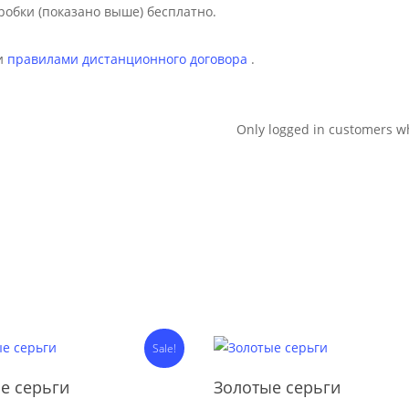
обки (показано выше) бесплатно.
ии
правилами дистанционного договора
.
Only logged in customers w
Sale!
Add To Cart
Add To Cart
е серьги
Золотые серьги