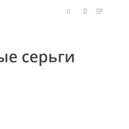
ые серьги
nt