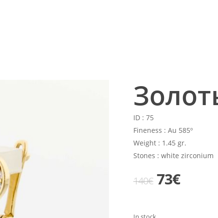
Золот
ID :
75
Fineness :
Au 585º
Weight :
1.45 gr.
Stones :
white zirconium
Original
Curre
73
€
140
€
price
price
was:
is:
In stock