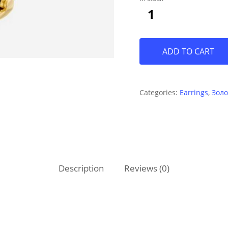
140€.
73€.
ADD TO CART
Categories:
Earrings
,
Золо
Description
Reviews (0)