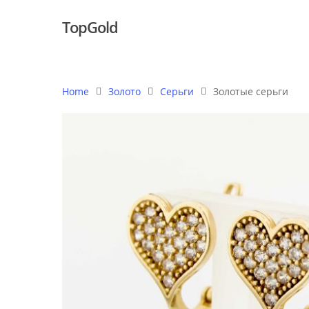
TopGold
Home
Золото
Серьги
Золотые серьги
Hit enter to search or ESC to close