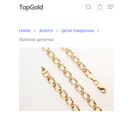
TopGold
Home
Золото
Цепи Ожерелья
Hit enter to search or ESC to close
Золотая цепочка