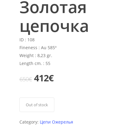
Золотая
цепочка
ID :
108
Fineness :
Au 585º
Weight :
8,23 gr.
Length cm. :
55
Original
Current
412
€
650
€
price
price
was:
is:
650€.
412€.
Out of stock
Category:
Цепи Ожерелья