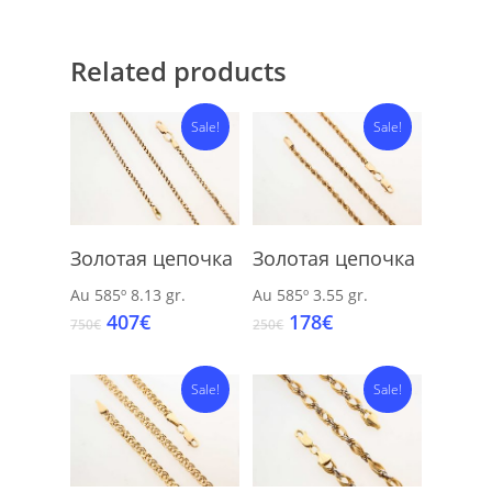
Related products
Sale!
Sale!
Add To Cart
Add To Cart
Золотая цепочка
Золотая цепочка
Au 585º
8.13 gr.
Au 585º
3.55 gr.
Original
Current
Original
Current
407
€
178
€
750
€
250
€
price
price
price
price
was:
is:
was:
is:
750€.
407€.
Sale!
250€.
178€.
Sale!